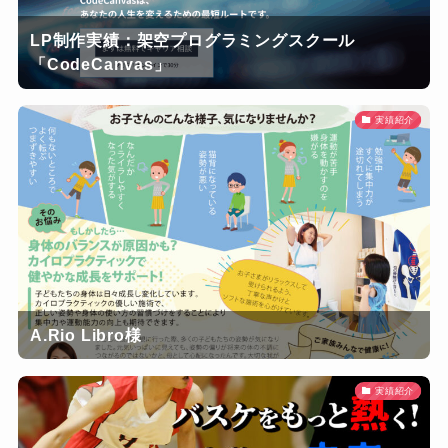
LP制作実績：架空プログラミングスクール
「CodeCanvas」
実績紹介
A.Rio Libro様
実績紹介