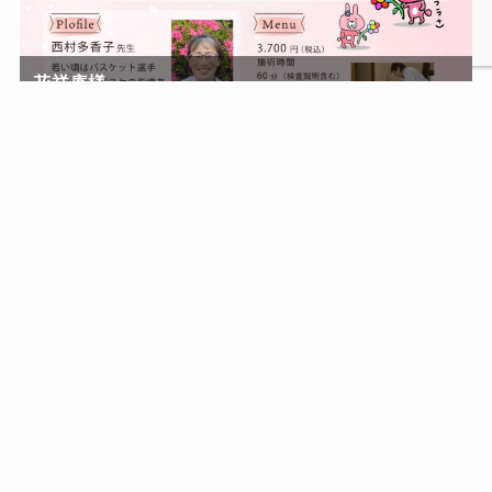
花祥庵様
1