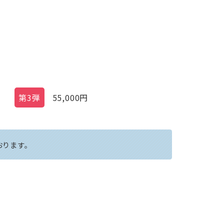
第3弾
55,000
円
おります。